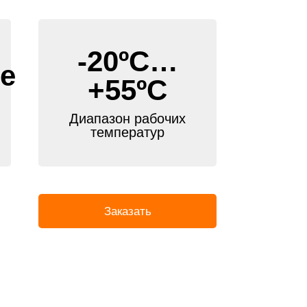
-20ºС…
е
+55ºС
Диапазон рабочих
температур
Заказать