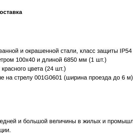
доставка
IP54
жное решение «под ключ». Опытные специалист
устройства и особенностей конкретного объекта
анной и окрашенной стали, класс защиты IP54 
ия, включая автоматизацию и пожарную
600
ром 100х40 и длиной 6850 мм (1 шт.)
нтируем стабильную, долгосрочную работу
расного цвета (24 шт.)
4 — 8
 на стрелу 001G0601 (ширина проезда до 6 м),
Интенсивное
шлагбаума
230 В (±10%) / 50 Гц
едней и большой величины в жилых и промышл
ции.