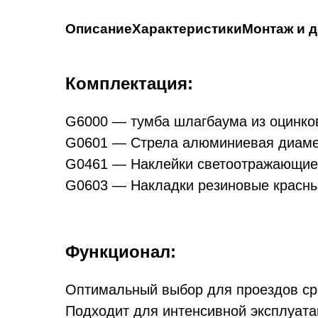
Описание
Характеристики
Монтаж и 
чки
шлагбаума нашей компании — и получите наде
Комплектация:
й модели с учетом технических характеристик 
G6000 — тумба шлагбаума из оцинков
егрируются в существующие системы управлен
G0601 — Стрела алюминиевая диамет
спечиваем высокое качество установки и гара
G0461 — Наклейки светоотражающие к
° (с)
G0603 — Накладки резиновые красные
ования (%)
Стоимость установки 
Функционал:
Оптимальный выбор для проездов ср
Подходит для интенсивной эксплуата