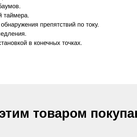
10500 ₽
15
баумов.
й таймера.
10500 ₽
300
обнаружения препятствий по току.
медления.
12750 ₽
тановкой в конечных точках.
-20 ÷ +55
 этим товаром покупа