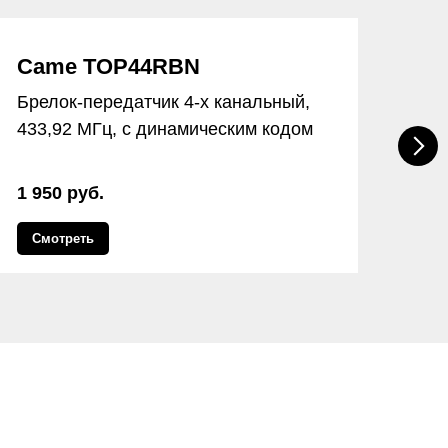
Came TOP44RBN
Ca
Брелок-передатчик 4-х канальный,
Кла
433,92 МГц, с динамическим кодом
с с
1 950 руб.
7 1
Смотреть
С