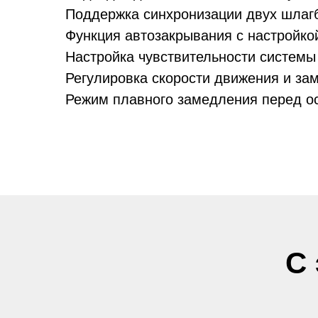
основания под тумбу
 двигателя (A)
Поддержка синхронизации двух шлаг
Функция автозакрывания с настройко
основания под опору для стрелы
Настройка чувствительности системы 
Регулировка скорости движения и за
а готовое основание с настройкой
Режим плавного замедления перед ос
ратур (°C))
С