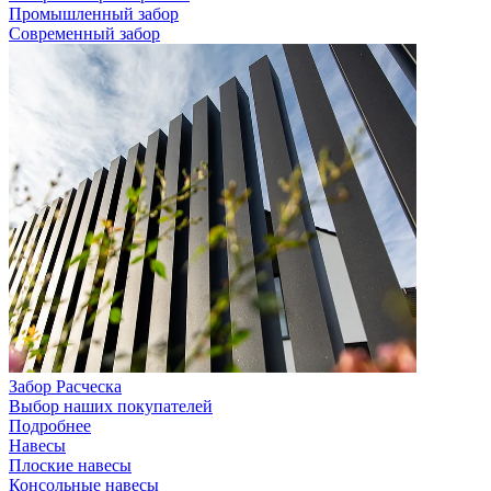
Промышленный забор
Современный забор
Забор Расческа
Выбор наших покупателей
Подробнее
Навесы
Плоские навесы
Консольные навесы