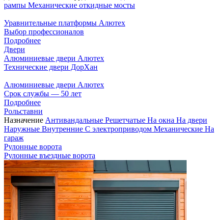
рампы
Механические откидные мосты
Уравнительные платформы Алютех
Выбор профессионалов
Подробнее
Двери
Алюминиевые двери Алютех
Технические двери ДорХан
Алюминиевые двери Алютех
Срок службы — 50 лет
Подробнее
Рольставни
Назначение
Антивандальные
Решетчатые
На окна
На двери
Наружные
Внутренние
С электроприводом
Механические
На
гараж
Рулонные ворота
Рулонные въездные ворота