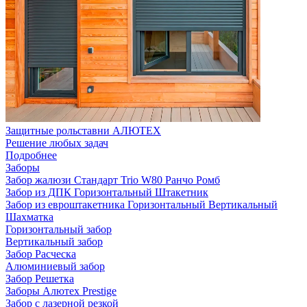
Защитные рольставни АЛЮТЕХ
Решение любых задач
Подробнее
Заборы
Забор жалюзи
Стандарт
Trio
W80
Ранчо
Ромб
Забор из ДПК
Горизонтальный
Штакетник
Забор из евроштакетника
Горизонтальный
Вертикальный
Шахматка
Горизонтальный забор
Вертикальный забор
Забор Расческа
Алюминиевый забор
Забор Решетка
Заборы Алютех Prestige
Забор с лазерной резкой