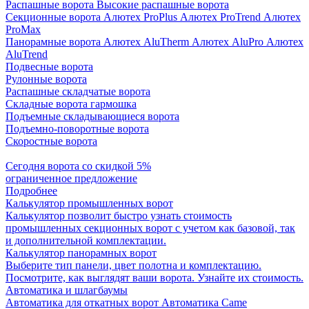
Распашные ворота
Высокие распашные ворота
Секционные ворота
Алютех ProPlus
Алютех ProTrend
Алютех
ProMax
Панорамные ворота
Алютех AluTherm
Алютех AluPro
Алютех
AluTrend
Подвесные ворота
Рулонные ворота
Распашные складчатые ворота
Складные ворота гармошка
Подъемные складывающиеся ворота
Подъемно-поворотные ворота
Скоростные ворота
Сегодня ворота со скидкой 5%
ограниченное предложение
Подробнее
Калькулятор промышленных ворот
Калькулятор позволит быстро узнать стоимость
промышленных секционных ворот с учетом как базовой, так
и дополнительной комплектации.
Калькулятор панорамных ворот
Выберите тип панели, цвет полотна и комплектацию.
Посмотрите, как выглядят ваши ворота. Узнайте их стоимость.
Автоматика и шлагбаумы
Автоматика для откатных ворот
Автоматика Came