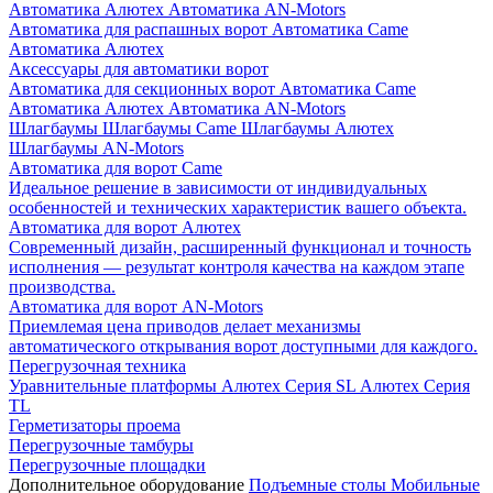
Автоматика Алютех
Автоматика AN-Motors
Автоматика для распашных ворот
Автоматика Came
Автоматика Алютех
Аксессуары для автоматики ворот
Автоматика для секционных ворот
Автоматика Came
Автоматика Алютех
Автоматика AN-Motors
Шлагбаумы
Шлагбаумы Came
Шлагбаумы Алютех
Шлагбаумы AN-Motors
Автоматика для ворот Came
Идеальное решение в зависимости от индивидуальных
особенностей и технических характеристик вашего объекта.
Автоматика для ворот Алютех
Современный дизайн, расширенный функционал и точность
исполнения — результат контроля качества на каждом этапе
производства.
Автоматика для ворот AN-Motors
Приемлемая цена приводов делает механизмы
автоматического открывания ворот доступными для каждого.
Перегрузочная техника
Уравнительные платформы
Алютех Серия SL
Алютех Серия
TL
Герметизаторы проема
Перегрузочные тамбуры
Перегрузочные площадки
Дополнительное оборудование
Подъемные столы
Мобильные