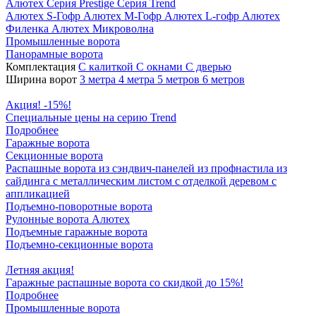
Алютех
Серия Prestige
Серия Trend
Алютех S-Гофр
Алютех M-Гофр
Алютех L-гофр
Алютех
Филенка
Алютех Микроволна
Промышленные ворота
Панорамные ворота
Комплектация
С калиткой
С окнами
C дверью
Ширина ворот
3 метра
4 метра
5 метров
6 метров
Акция! -15%!
Специальные цены на серию Trend
Подробнее
Гаражные ворота
Секционные ворота
Распашные ворота
из сэндвич-панелей
из профнастила
из
сайдинга
с металлическим листом
с отделкой деревом
с
аппликацией
Подъемно-поворотные ворота
Рулонные ворота
Алютех
Подъемные гаражные ворота
Подъемно-секционные ворота
Летняя акция!
Гаражные распашные ворота со скидкой до 15%!
Подробнее
Промышленные ворота