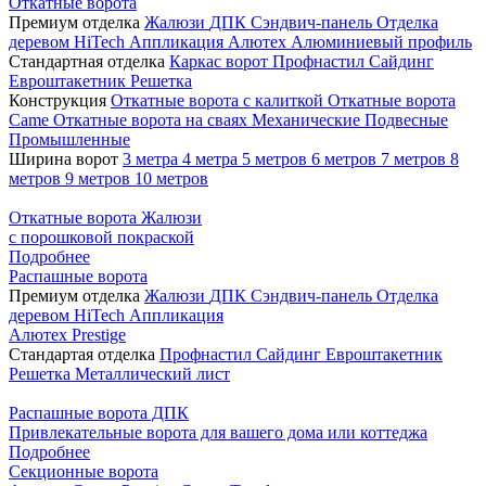
Откатные ворота
Премиум отделка
Жалюзи
ДПК
Сэндвич-панель
Отделка
деревом
HiTech
Аппликация
Алютех
Алюминиевый профиль
Стандартная отделка
Каркас ворот
Профнастил
Сайдинг
Евроштакетник
Решетка
Конструкция
Откатные ворота с калиткой
Откатные ворота
Came
Откатные ворота на сваях
Механические
Подвесные
Промышленные
Ширина ворот
3 метра
4 метра
5 метров
6 метров
7 метров
8
метров
9 метров
10 метров
Откатные ворота Жалюзи
с порошковой покраской
Подробнее
Распашные ворота
Премиум отделка
Жалюзи
ДПК
Сэндвич-панель
Отделка
деревом
HiTech
Аппликация
Алютех Prestige
Стандартая отделка
Профнастил
Сайдинг
Евроштакетник
Решетка
Металлический лист
Распашные ворота ДПК
Привлекательные ворота для вашего дома или коттеджа
Подробнее
Секционные ворота