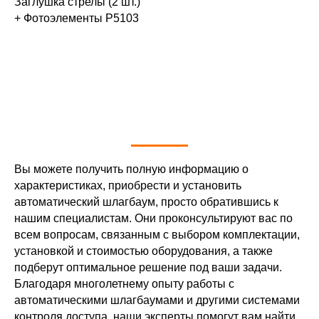
Заглушка стрелы (2 шт.)
установки и
+ Фотоэлементы P5103
ную работу
230 В
(±10%)
лагбаума
200
не более
Вы можете получить полную информацию о
я
10500 ₽
4 Вт
характеристиках, приобрести и установить
автоматический шлагбаум, просто обратившись к
нашим специалистам. Они проконсультируют вас по
-40ºС …
всем вопросам, связанным с выбором комплектации,
я
10500 ₽
+60
установкой и стоимостью оборудования, а также
подберут оптимальное решение под ваши задачи.
Благодаря многолетнему опыту работы с
автоматическими шлагбаумами и другими системами
е
12750 ₽
контроля доступа, наши эксперты помогут вам найти