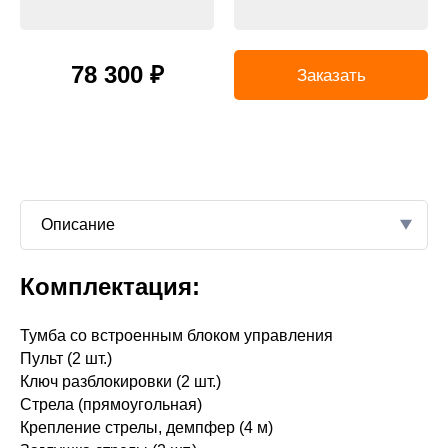
78 300 ₽
Заказать
Описание
Комплектация:
й компании — и
IP44
люч». Опытные
Тумба со встроенным блоком управления
й модели с
Пульт (2 шт.)
6
тройства и
Ключ разблокировки (2 шт.)
Шлагбаумы легко
Стрела (прямоугольная)
емы управления,
Крепление стрелы, демпфер (4 м)
200
сигнализацию.