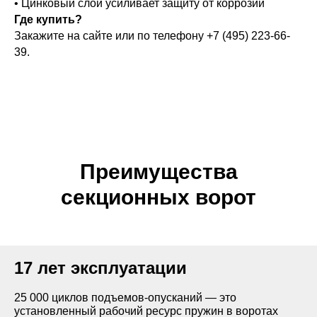
• Цинковый слой усиливает защиту от коррозии
автоматическим.
 по
Где купить?
ляющим.
Закажите на сайте или по телефону +7 (495) 223-66-
39.
 можно
ь в один из
тных цветов
логам RAL и
Преимущества
секционных ворот
ADS703
17 лет эксплуатации
RAL 5010
25 000 циклов подъемов-опусканий — это
установленный рабочий ресурс пружин в воротах