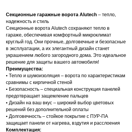
Секционные гаражные ворота Alutech
– тепло,
кционных
ых ворот
надежность и стиль
Секционные ворота Alutech сохраняют тепло в
 толщиной 40
гараже, обеспечивая комфортный микроклимат
круглый год. Они прочные, долговечные и безопасные
алог
ещения и для
в эксплуатации, а их элегантный дизайн станет
тного
ания его
украшением любого загородного дома. Это идеальное
имата в
различные
решение для защиты вашего автомобиля!
для регионов
Преимущества:
ля гаражей с
енно холодным
• Тепло и шумоизоляция – ворота по характеристикам
и потолками,
м.
сравнимы с кирпичной стеной
 даже без
• Безопасность – специальная конструкция панелей
еремычки.
предотвращает защемление пальцев
ктующие из
• Дизайн на ваш вкус – широкий выбор цветовых
решений без дополнительной оплаты
анной стали
Секционные ворота M-гоф
• Долговечность – стойкое покрытие с ПУР-ПА
чивают
защищает панели от нагрева, вздутия и расслоения
вость к
альными
Ворота с рисунком M-гофр отличают
Комплектация: