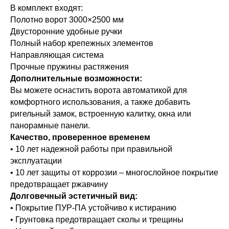
 расстоянии
современным и элегантным внешним
и и прочность
В комплект входят:
тно незаметны.
прекрасно сочетаются с архитектуро
кции.
Полотно ворот 3000×2500 мм
коттеджей.
Двусторонние удобные ручки
Полный набор крепежных элементов
пестковые
Направляющая система
плотнители
Прочные пружины растяжения
Дополнительные возможности:
ют от
Вы можете оснастить ворота автоматикой для
панелей
ков, шума и
комфортного использования, а также добавить
го воздуха.
ригельный замок, встроенную калитку, окна или
панорамные панели.
Качество, проверенное временем
• 10 лет надежной работы при правильной
эксплуатации
• 10 лет защиты от коррозии – многослойное покрытие
митирующая
Низкий
ейны с
предотвращает ржавчину
рисунком S-гофр,
Долговечный эстетичный вид:
ным роликом
а.
овки.
Применяется в помещениях с низким
• Покрытие ПУР-ПА устойчиво к истиранию
т за плавное
ается над
Притолока — от 100 мм для ворот с 
• Грунтовка предотвращает сколы и трещины
ее 210 мм для
управлением и не менее 140 мм для 
 движение