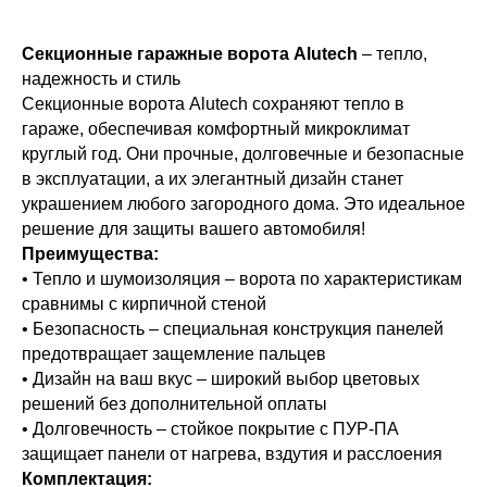
Секционные гаражные ворота Alutech
– тепло,
кционных
ых ворот
надежность и стиль
Секционные ворота Alutech сохраняют тепло в
 толщиной 40
гараже, обеспечивая комфортный микроклимат
круглый год. Они прочные, долговечные и безопасные
алог
ещения и для
в эксплуатации, а их элегантный дизайн станет
тного
ания его
украшением любого загородного дома. Это идеальное
имата в
различные
решение для защиты вашего автомобиля!
для регионов
Преимущества:
ля гаражей с
енно холодным
• Тепло и шумоизоляция – ворота по характеристикам
и потолками,
м.
сравнимы с кирпичной стеной
 даже без
• Безопасность – специальная конструкция панелей
еремычки.
предотвращает защемление пальцев
ктующие из
• Дизайн на ваш вкус – широкий выбор цветовых
решений без дополнительной оплаты
анной стали
Секционные ворота M-гоф
• Долговечность – стойкое покрытие с ПУР-ПА
чивают
защищает панели от нагрева, вздутия и расслоения
вость к
альными
Ворота с рисунком M-гофр отличают
Комплектация: