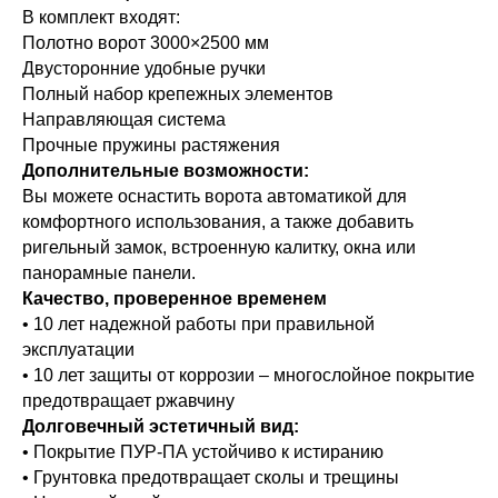
 расстоянии
современным и элегантным внешним
и и прочность
В комплект входят:
тно незаметны.
прекрасно сочетаются с архитектуро
кции.
Полотно ворот 3000×2500 мм
коттеджей.
Двусторонние удобные ручки
Полный набор крепежных элементов
пестковые
Направляющая система
плотнители
Прочные пружины растяжения
Дополнительные возможности:
ют от
Вы можете оснастить ворота автоматикой для
панелей
ков, шума и
комфортного использования, а также добавить
го воздуха.
ригельный замок, встроенную калитку, окна или
панорамные панели.
Качество, проверенное временем
• 10 лет надежной работы при правильной
эксплуатации
• 10 лет защиты от коррозии – многослойное покрытие
митирующая
Низкий
ейны с
предотвращает ржавчину
рисунком S-гофр,
Долговечный эстетичный вид:
ным роликом
а.
овки.
Применяется в помещениях с низким
• Покрытие ПУР-ПА устойчиво к истиранию
т за плавное
ается над
Притолока — от 100 мм для ворот с 
• Грунтовка предотвращает сколы и трещины
ее 210 мм для
управлением и не менее 140 мм для 
 движение