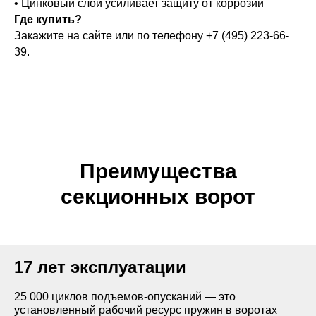
• Цинковый слой усиливает защиту от коррозии
автоматическим.
 по
Где купить?
ляющим.
Закажите на сайте или по телефону +7 (495) 223-66-
39.
 можно
ь в один из
тных цветов
логам RAL и
Преимущества
секционных ворот
ADS703
17 лет эксплуатации
RAL 5010
25 000 циклов подъемов-опусканий — это
установленный рабочий ресурс пружин в воротах