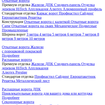
Откатные ворота
Премиум отделка
Жалюзи
ДПК
Сэндвич-панель
Отделка
деревом
HiTech
Аппликация
Алютех
Алюминиевый профиль
Стандартная отделка
Каркас ворот
Профнастил
Сайдинг
Евроштакетник
Решетка
Конструкция
Откатные ворота с калиткой
Откатные ворота
Came
Откатные ворота на сваях
Механические
Подвесные
Промышленные
Ширина ворот
3 метра
4 метра
5 метров
6 метров
7 метров
8
метров
9 метров
10 метров
Откатные ворота Жалюзи
с порошковой покраской
Подробнее
Распашные ворота
Премиум отделка
Жалюзи
ДПК
Сэндвич-панель
Отделка
деревом
HiTech
Аппликация
Алютех Prestige
Стандартая отделка
Профнастил
Сайдинг
Евроштакетник
Решетка
Металлический лист
Распашные ворота ДПК
Привлекательные ворота для вашего дома или коттеджа
Подробнее
Секционные ворота