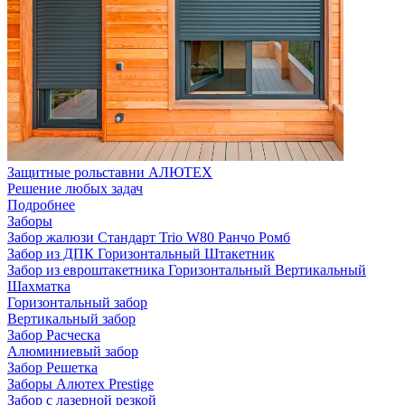
Защитные рольставни АЛЮТЕХ
Решение любых задач
Подробнее
Заборы
Забор жалюзи
Стандарт
Trio
W80
Ранчо
Ромб
Забор из ДПК
Горизонтальный
Штакетник
Забор из евроштакетника
Горизонтальный
Вертикальный
Шахматка
Горизонтальный забор
Вертикальный забор
Забор Расческа
Алюминиевый забор
Забор Решетка
Заборы Алютех Prestige
Забор с лазерной резкой