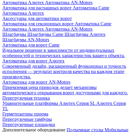
Автоматика Алютех
Автоматика AN-Motors
Автоматика для распашных ворот
Автоматика Came
Автоматика Алютех
Аксессуары для автоматики ворот
Автоматика для секционных ворот
Автоматика Came
Автоматика Алютех
Автоматика AN-Motors
Шлагбаумы
Шлагбаумы Came
Шлагбаумы Алютех
Шлагбаумы AN-Motors
Автоматика для ворот Came
Идеальное решение в зависимости от индивидуальных
особенностей и технических характеристик вашего объекта.
Автоматика для ворот Алютех
Современный дизайн, расширенный функционал и точность
исполнения — результат контроля качества на каждом этапе
производства.
Автоматика для ворот AN-Motors
Приемлемая цена приводов делает механизмы
автоматического открывания ворот доступными для каждого.
Перегрузочная техника
Уравнительные платформы
Алютех Серия SL
Алютех Серия
TL
Герметизаторы проема
Перегрузочные тамбуры
Перегрузочные площадки
Дополнительное оборудование
Подъемные столы
Мобильные