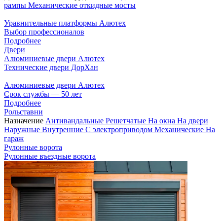
рампы
Механические откидные мосты
Уравнительные платформы Алютех
Выбор профессионалов
Подробнее
Двери
Алюминиевые двери Алютех
Технические двери ДорХан
Алюминиевые двери Алютех
Срок службы — 50 лет
Подробнее
Рольставни
Назначение
Антивандальные
Решетчатые
На окна
На двери
Наружные
Внутренние
С электроприводом
Механические
На
гараж
Рулонные ворота
Рулонные въездные ворота