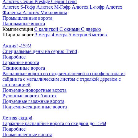
Алютех
Серия Prestige
Серия Trend
Алютех S-Гофр
Алютех M-Гофр
Алютех L-гофр
Алютех
Филенка
Алютех Микроволна
Промышленные ворота
Панорамные ворота
Комплектация
С калиткой
С окнами
C дверью
Ширина ворот
3 метра
4 метра
5 метров
6 метров
Акция! -15%!
Специальные цены на серию Trend
Подробнее
Гаражные ворота
Секционные ворота
Распашные ворота
из сэндвич-панелей
из профнастила
из
сайдинга
с металлическим листом
с отделкой деревом
с
аппликацией
Подъемно-поворотные ворота
Рулонные ворота
Алютех
Подъемные гаражные ворота
Подъемно-секционные ворота
Летняя акция!
Гаражные распашные ворота со скидкой до 15%!
Подробнее
Промышленные ворота