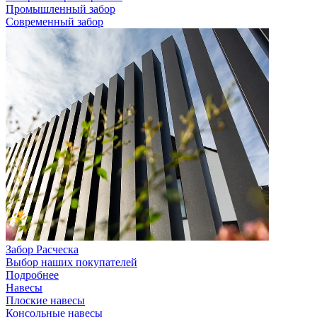
Промышленный забор
Современный забор
Забор Расческа
Выбор наших покупателей
Подробнее
Навесы
Плоские навесы
Консольные навесы