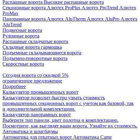
Распашные ворота
Высокие распашные ворота
Секционные ворота
Алютех ProPlus
Алютех ProTrend
Алютех
ProMax
Панорамные ворота
Алютех AluTherm
Алютех AluPro
Алютех
AluTrend
Подвесные ворота
Рулонные ворота
Распашные складчатые ворота
Складные ворота гармошка
Подъемные складывающиеся ворота
Подъемно-поворотные ворота
Скоростные ворота
Сегодня ворота со скидкой 5%
ограниченное предложение
Подробнее
Калькулятор промышленных ворот
Калькулятор позволит быстро узнать стоимость
промышленных секционных ворот с учетом как базовой, так
и дополнительной комплектации.
Калькулятор панорамных ворот
Выберите тип панели, цвет полотна и комплектацию.
Посмотрите, как выглядят ваши ворота. Узнайте их стоимость.
Автоматика и шлагбаумы
Автоматика для откатных ворот
Автоматика Came