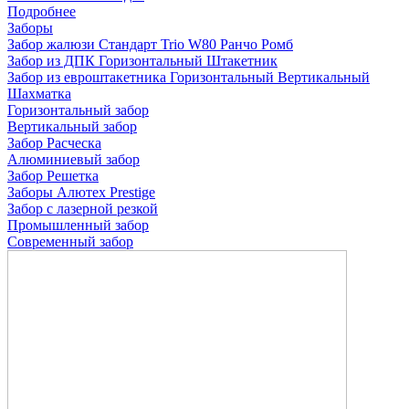
Подробнее
Заборы
Забор жалюзи
Стандарт
Trio
W80
Ранчо
Ромб
Забор из ДПК
Горизонтальный
Штакетник
Забор из евроштакетника
Горизонтальный
Вертикальный
Шахматка
Горизонтальный забор
Вертикальный забор
Забор Расческа
Алюминиевый забор
Забор Решетка
Заборы Алютех Prestige
Забор с лазерной резкой
Промышленный забор
Современный забор