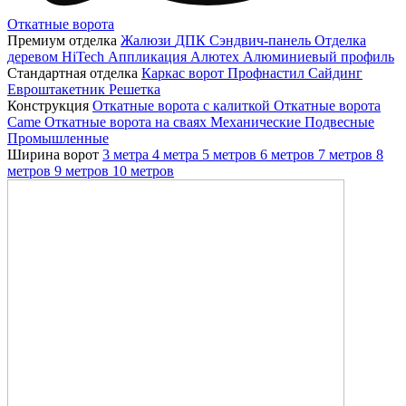
Откатные ворота
Премиум отделка
Жалюзи
ДПК
Сэндвич-панель
Отделка
деревом
HiTech
Аппликация
Алютех
Алюминиевый профиль
Стандартная отделка
Каркас ворот
Профнастил
Сайдинг
Евроштакетник
Решетка
Конструкция
Откатные ворота с калиткой
Откатные ворота
Came
Откатные ворота на сваях
Механические
Подвесные
Промышленные
Ширина ворот
3 метра
4 метра
5 метров
6 метров
7 метров
8
метров
9 метров
10 метров