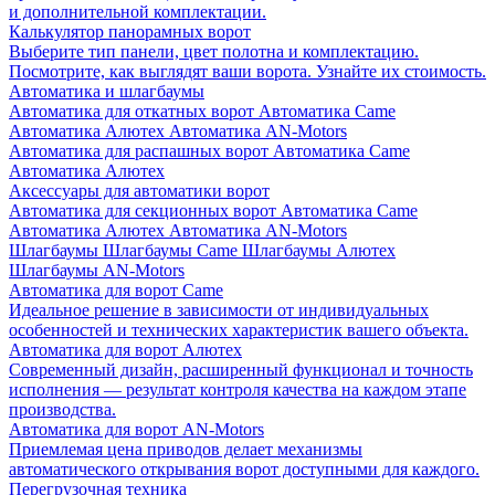
и дополнительной комплектации.
Калькулятор панорамных ворот
Выберите тип панели, цвет полотна и комплектацию.
Посмотрите, как выглядят ваши ворота. Узнайте их стоимость.
Автоматика и шлагбаумы
Автоматика для откатных ворот
Автоматика Came
Автоматика Алютех
Автоматика AN-Motors
Автоматика для распашных ворот
Автоматика Came
Автоматика Алютех
Аксессуары для автоматики ворот
Автоматика для секционных ворот
Автоматика Came
Автоматика Алютех
Автоматика AN-Motors
Шлагбаумы
Шлагбаумы Came
Шлагбаумы Алютех
Шлагбаумы AN-Motors
Автоматика для ворот Came
Идеальное решение в зависимости от индивидуальных
особенностей и технических характеристик вашего объекта.
Автоматика для ворот Алютех
Современный дизайн, расширенный функционал и точность
исполнения — результат контроля качества на каждом этапе
производства.
Автоматика для ворот AN-Motors
Приемлемая цена приводов делает механизмы
автоматического открывания ворот доступными для каждого.
Перегрузочная техника