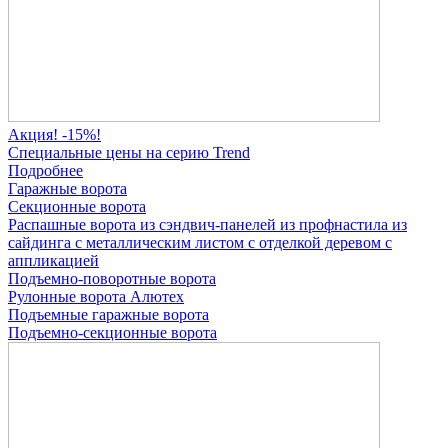
Акция! -15%!
Специальные цены на серию Trend
Подробнее
Гаражные ворота
Секционные ворота
Распашные ворота
из сэндвич-панелей
из профнастила
из
сайдинга
с металлическим листом
с отделкой деревом
с
аппликацией
Подъемно-поворотные ворота
Рулонные ворота
Алютех
Подъемные гаражные ворота
Подъемно-секционные ворота