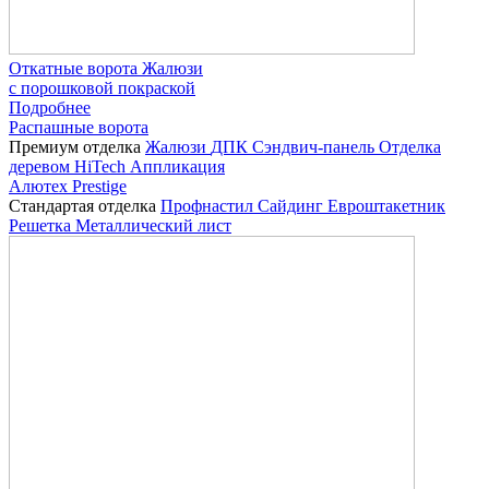
Откатные ворота Жалюзи
с порошковой покраской
Подробнее
Распашные ворота
Премиум отделка
Жалюзи
ДПК
Сэндвич-панель
Отделка
деревом
HiTech
Аппликация
Алютех Prestige
Стандартая отделка
Профнастил
Сайдинг
Евроштакетник
Решетка
Металлический лист