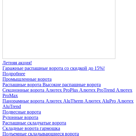
Летняя акция!
Гаражные распашные ворота со скидкой до 15%!
Подробнее
Промышленные ворота
Распашные ворота
Высокие распашные ворота
Секционные ворота
Алютех ProPlus
Алютех ProTrend
Алютех
ProMax
Панорамные ворота
Алютех AluTherm
Алютех AluPro
Алютех
AluTrend
Подвесные ворота
Рулонные ворота
Распашные складчатые ворота
Складные ворота гармошка
Подъемные складывающиеся ворота