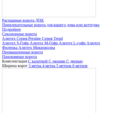
Распашные ворота ДПК
Привлекательные ворота для вашего дома или коттеджа
Подробнее
Секционные ворота
Алютех
Серия Prestige
Серия Trend
Алютех S-Гофр
Алютех M-Гофр
Алютех L-гофр
Алютех
Филенка
Алютех Микроволна
Промышленные ворота
Панорамные ворота
Комплектация
С калиткой
С окнами
C дверью
Ширина ворот
3 метра
4 метра
5 метров
6 метров