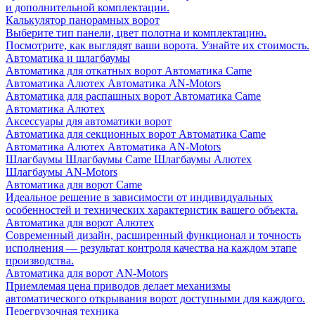
и дополнительной комплектации.
Калькулятор панорамных ворот
Выберите тип панели, цвет полотна и комплектацию.
Посмотрите, как выглядят ваши ворота. Узнайте их стоимость.
Автоматика и шлагбаумы
Автоматика для откатных ворот
Автоматика Came
Автоматика Алютех
Автоматика AN-Motors
Автоматика для распашных ворот
Автоматика Came
Автоматика Алютех
Аксессуары для автоматики ворот
Автоматика для секционных ворот
Автоматика Came
Автоматика Алютех
Автоматика AN-Motors
Шлагбаумы
Шлагбаумы Came
Шлагбаумы Алютех
Шлагбаумы AN-Motors
Автоматика для ворот Came
Идеальное решение в зависимости от индивидуальных
особенностей и технических характеристик вашего объекта.
Автоматика для ворот Алютех
Современный дизайн, расширенный функционал и точность
исполнения — результат контроля качества на каждом этапе
производства.
Автоматика для ворот AN-Motors
Приемлемая цена приводов делает механизмы
автоматического открывания ворот доступными для каждого.
Перегрузочная техника