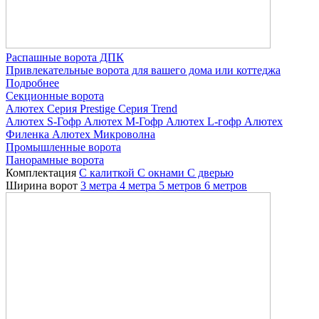
Распашные ворота ДПК
Привлекательные ворота для вашего дома или коттеджа
Подробнее
Секционные ворота
Алютех
Серия Prestige
Серия Trend
Алютех S-Гофр
Алютех M-Гофр
Алютех L-гофр
Алютех
Филенка
Алютех Микроволна
Промышленные ворота
Панорамные ворота
Комплектация
С калиткой
С окнами
C дверью
Ширина ворот
3 метра
4 метра
5 метров
6 метров