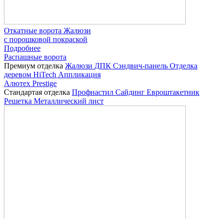
Откатные ворота Жалюзи
с порошковой покраской
Подробнее
Распашные ворота
Премиум отделка
Жалюзи
ДПК
Сэндвич-панель
Отделка
деревом
HiTech
Аппликация
Алютех Prestige
Стандартая отделка
Профнастил
Сайдинг
Евроштакетник
Решетка
Металлический лист