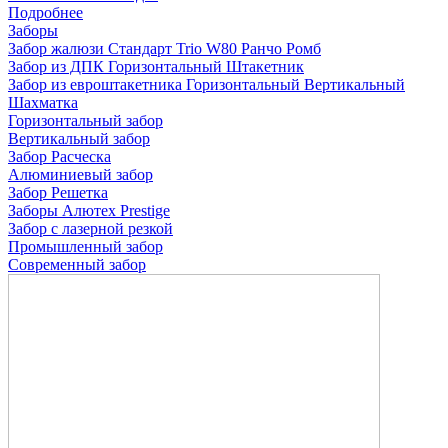
Подробнее
Заборы
Забор жалюзи
Стандарт
Trio
W80
Ранчо
Ромб
Забор из ДПК
Горизонтальный
Штакетник
Забор из евроштакетника
Горизонтальный
Вертикальный
Шахматка
Горизонтальный забор
Вертикальный забор
Забор Расческа
Алюминиевый забор
Забор Решетка
Заборы Алютех Prestige
Забор с лазерной резкой
Промышленный забор
Современный забор