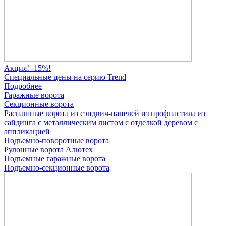
Акция! -15%!
Специальные цены на серию Trend
Подробнее
Гаражные ворота
Секционные ворота
Распашные ворота
из сэндвич-панелей
из профнастила
из
сайдинга
с металлическим листом
с отделкой деревом
с
аппликацией
Подъемно-поворотные ворота
Рулонные ворота
Алютех
Подъемные гаражные ворота
Подъемно-секционные ворота