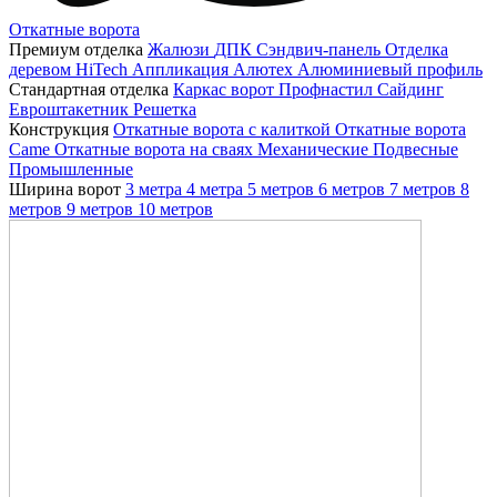
Откатные ворота
Премиум отделка
Жалюзи
ДПК
Сэндвич-панель
Отделка
деревом
HiTech
Аппликация
Алютех
Алюминиевый профиль
Стандартная отделка
Каркас ворот
Профнастил
Сайдинг
Евроштакетник
Решетка
Конструкция
Откатные ворота с калиткой
Откатные ворота
Came
Откатные ворота на сваях
Механические
Подвесные
Промышленные
Ширина ворот
3 метра
4 метра
5 метров
6 метров
7 метров
8
метров
9 метров
10 метров