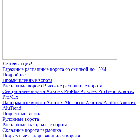
Летняя акция!
Гаражные распашные ворота со скидкой до 15%!
Подробнее
Промышленные ворота
Распашные ворота
Высокие распашные ворота
Секционные ворота
Алютех ProPlus
Алютех ProTrend
Алютех
ProMax
Панорамные ворота
Алютех AluTherm
Алютех AluPro
Алютех
AluTrend
Подвесные ворота
Рулонные ворота
Распашные складчатые ворота
Складные ворота гармошка
Подъемные складывающиеся ворота