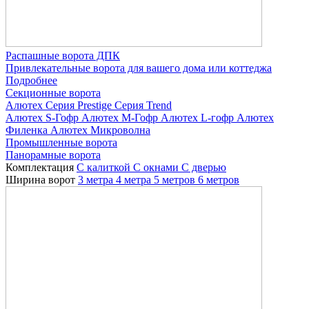
Распашные ворота ДПК
Привлекательные ворота для вашего дома или коттеджа
Подробнее
Секционные ворота
Алютех
Серия Prestige
Серия Trend
Алютех S-Гофр
Алютех M-Гофр
Алютех L-гофр
Алютех
Филенка
Алютех Микроволна
Промышленные ворота
Панорамные ворота
Комплектация
С калиткой
С окнами
C дверью
Ширина ворот
3 метра
4 метра
5 метров
6 метров