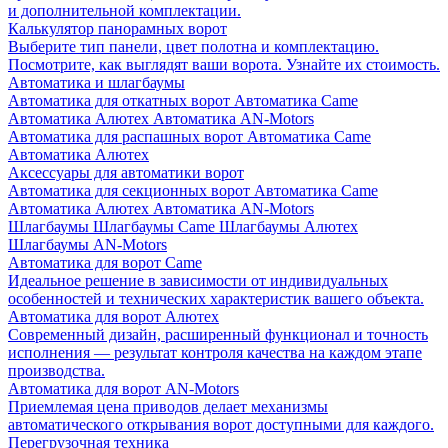
и дополнительной комплектации.
Калькулятор панорамных ворот
Выберите тип панели, цвет полотна и комплектацию.
Посмотрите, как выглядят ваши ворота. Узнайте их стоимость.
Автоматика и шлагбаумы
Автоматика для откатных ворот
Автоматика Came
Автоматика Алютех
Автоматика AN-Motors
Автоматика для распашных ворот
Автоматика Came
Автоматика Алютех
Аксессуары для автоматики ворот
Автоматика для секционных ворот
Автоматика Came
Автоматика Алютех
Автоматика AN-Motors
Шлагбаумы
Шлагбаумы Came
Шлагбаумы Алютех
Шлагбаумы AN-Motors
Автоматика для ворот Came
Идеальное решение в зависимости от индивидуальных
особенностей и технических характеристик вашего объекта.
Автоматика для ворот Алютех
Современный дизайн, расширенный функционал и точность
исполнения — результат контроля качества на каждом этапе
производства.
Автоматика для ворот AN-Motors
Приемлемая цена приводов делает механизмы
автоматического открывания ворот доступными для каждого.
Перегрузочная техника