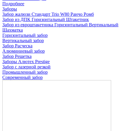
Подробнее
Заборы
Забор жалюзи
Стандарт
Trio
W80
Ранчо
Ромб
Забор из ДПК
Горизонтальный
Штакетник
Забор из евроштакетника
Горизонтальный
Вертикальный
Шахматка
Горизонтальный забор
Вертикальный забор
Забор Расческа
Алюминиевый забор
Забор Решетка
Заборы Алютех Prestige
Забор с лазерной резкой
Промышленный забор
Современный забор