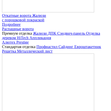
Откатные ворота Жалюзи
с порошковой покраской
Подробнее
Распашные ворота
Премиум отделка
Жалюзи
ДПК
Сэндвич-панель
Отделка
деревом
HiTech
Аппликация
Алютех Prestige
Стандартая отделка
Профнастил
Сайдинг
Евроштакетник
Решетка
Металлический лист