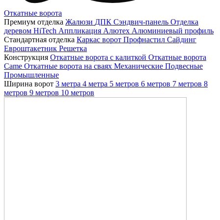
Откатные ворота
Премиум отделка
Жалюзи
ДПК
Сэндвич-панель
Отделка
деревом
HiTech
Аппликация
Алютех
Алюминиевый профиль
Стандартная отделка
Каркас ворот
Профнастил
Сайдинг
Евроштакетник
Решетка
Конструкция
Откатные ворота с калиткой
Откатные ворота
Came
Откатные ворота на сваях
Механические
Подвесные
Промышленные
Ширина ворот
3 метра
4 метра
5 метров
6 метров
7 метров
8
метров
9 метров
10 метров