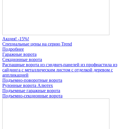
Акция! -15%!
Специальные цены на серию Trend
Подробнее
Гаражные ворота
Секционные ворота
Распашные ворота
из сэндвич-панелей
из профнастила
из
сайдинга
с металлическим листом
с отделкой деревом
с
аппликацией
Подъемно-поворотные ворота
Рулонные ворота
Алютех
Подъемные гаражные ворота
Подъемно-секционные ворота