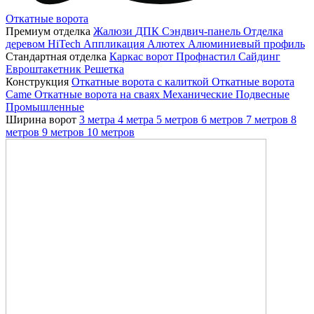
Откатные ворота
Премиум отделка
Жалюзи
ДПК
Сэндвич-панель
Отделка
деревом
HiTech
Аппликация
Алютех
Алюминиевый профиль
Стандартная отделка
Каркас ворот
Профнастил
Сайдинг
Евроштакетник
Решетка
Конструкция
Откатные ворота с калиткой
Откатные ворота
Came
Откатные ворота на сваях
Механические
Подвесные
Промышленные
Ширина ворот
3 метра
4 метра
5 метров
6 метров
7 метров
8
метров
9 метров
10 метров