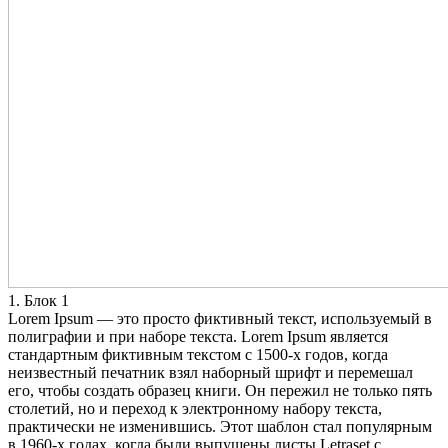
1. Блок 1
Lorem Ipsum — это просто фиктивный текст, используемый в
полиграфии и при наборе текста. Lorem Ipsum является
стандартным фиктивным текстом с 1500-х годов, когда
неизвестный печатник взял наборный шрифт и перемешал
его, чтобы создать образец книги. Он пережил не только пять
столетий, но и переход к электронному набору текста,
практически не изменившись. Этот шаблон стал популярным
в 1960-х годах, когда были выпущены листы Letraset с