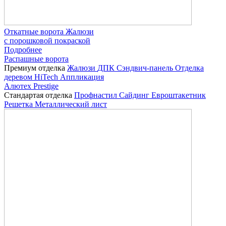
Откатные ворота Жалюзи
с порошковой покраской
Подробнее
Распашные ворота
Премиум отделка
Жалюзи
ДПК
Сэндвич-панель
Отделка
деревом
HiTech
Аппликация
Алютех Prestige
Стандартая отделка
Профнастил
Сайдинг
Евроштакетник
Решетка
Металлический лист