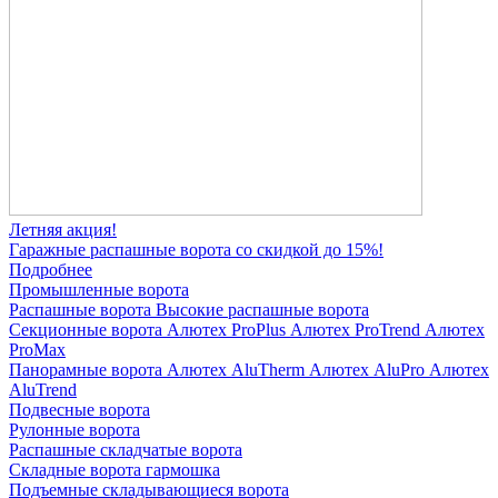
Летняя акция!
Гаражные распашные ворота со скидкой до 15%!
Подробнее
Промышленные ворота
Распашные ворота
Высокие распашные ворота
Секционные ворота
Алютех ProPlus
Алютех ProTrend
Алютех
ProMax
Панорамные ворота
Алютех AluTherm
Алютех AluPro
Алютех
AluTrend
Подвесные ворота
Рулонные ворота
Распашные складчатые ворота
Складные ворота гармошка
Подъемные складывающиеся ворота