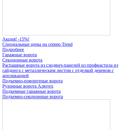
Акция! -15%!
Специальные цены на серию Trend
Подробнее
Гаражные ворота
Секционные ворота
Распашные ворота
из сэндвич-панелей
из профнастила
из
сайдинга
с металлическим листом
с отделкой деревом
с
аппликацией
Подъемно-поворотные ворота
Рулонные ворота
Алютех
Подъемные гаражные ворота
Подъемно-секционные ворота