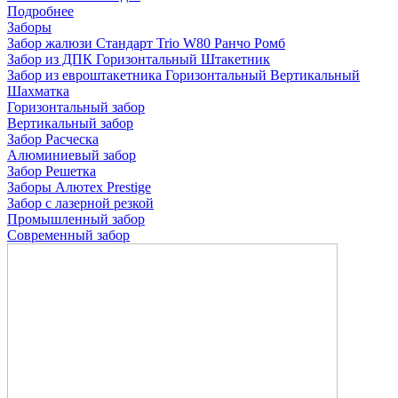
Подробнее
Заборы
Забор жалюзи
Стандарт
Trio
W80
Ранчо
Ромб
Забор из ДПК
Горизонтальный
Штакетник
Забор из евроштакетника
Горизонтальный
Вертикальный
Шахматка
Горизонтальный забор
Вертикальный забор
Забор Расческа
Алюминиевый забор
Забор Решетка
Заборы Алютех Prestige
Забор с лазерной резкой
Промышленный забор
Современный забор