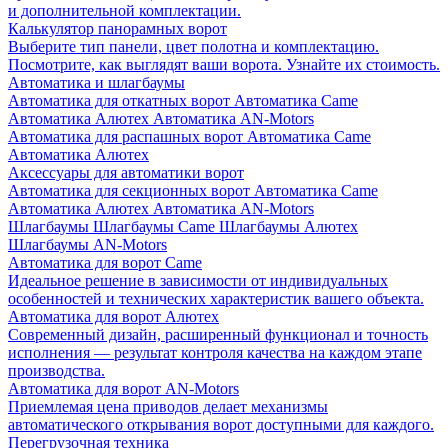
и дополнительной комплектации.
Калькулятор панорамных ворот
Выберите тип панели, цвет полотна и комплектацию.
Посмотрите, как выглядят ваши ворота. Узнайте их стоимость.
Автоматика и шлагбаумы
Автоматика для откатных ворот
Автоматика Came
Автоматика Алютех
Автоматика AN-Motors
Автоматика для распашных ворот
Автоматика Came
Автоматика Алютех
Аксессуары для автоматики ворот
Автоматика для секционных ворот
Автоматика Came
Автоматика Алютех
Автоматика AN-Motors
Шлагбаумы
Шлагбаумы Came
Шлагбаумы Алютех
Шлагбаумы AN-Motors
Автоматика для ворот Came
Идеальное решение в зависимости от индивидуальных
особенностей и технических характеристик вашего объекта.
Автоматика для ворот Алютех
Современный дизайн, расширенный функционал и точность
исполнения — результат контроля качества на каждом этапе
производства.
Автоматика для ворот AN-Motors
Приемлемая цена приводов делает механизмы
автоматического открывания ворот доступными для каждого.
Перегрузочная техника