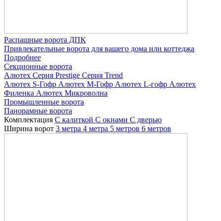
Распашные ворота ДПК
Привлекательные ворота для вашего дома или коттеджа
Подробнее
Секционные ворота
Алютех
Серия Prestige
Серия Trend
Алютех S-Гофр
Алютех M-Гофр
Алютех L-гофр
Алютех
Филенка
Алютех Микроволна
Промышленные ворота
Панорамные ворота
Комплектация
С калиткой
С окнами
C дверью
Ширина ворот
3 метра
4 метра
5 метров
6 метров