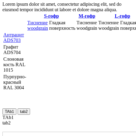
Lorem ipsum dolor sit amet, consectetur adipiscing elit, sed do
eiusmod tempor incididunt ut labore et dolore magna aliqua.
S-гофр
M-гофр
L-гофр
Тиснение
Гладкая
Тиснение
Тиснение
Гладка
woodgrain
поверхность
woodgrain
woodgrain
поверх
Антрацит
ADS703
Графит
ADS704
Слоновая
кость RAL
1015
Пурпурно-
красный
RAL 3004
TAb1
tab2
TAb1
tab2