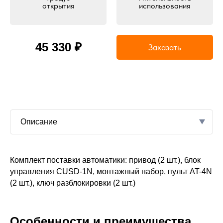
открытия
использования
45 330 ₽
Заказать
Описание
ей компании — и
Комплект поставки автоматики: привод (2 шт.), блок
350
люч». Опытные
управления CUSD-1N, монтажный набор, пульт AT-4N
й модели с
(2 шт.), ключ разблокировки (2 шт.)
3
тройства и
Автоматика для
твующие системы
Особенности и преимущества