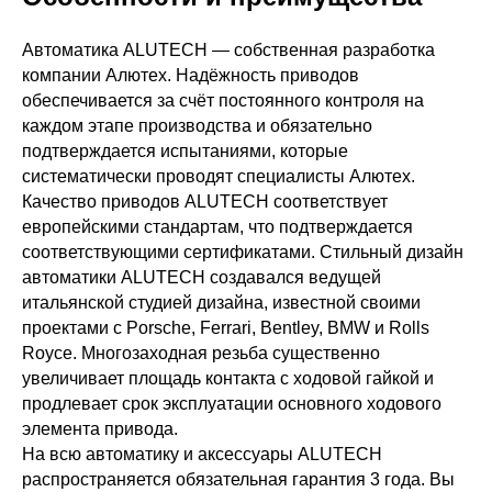
нализацию. Мы
новки и
Наружу/
Автоматика ALUTECH — собственная разработка
ную работу
во двор
компании Алютех. Надёжность приводов
обеспечивается за счёт постоянного контроля на
каждом этапе производства и обязательно
<110°
подтверждается испытаниями, которые
систематически проводят специалисты Алютех.
томатики
Качество приводов ALUTECH соответствует
150
европейскими стандартам, что подтверждается
соответствующими сертификатами. Стильный дизайн
автоматики ALUTECH создавался ведущей
от 9 750 ₽
итальянской студией дизайна, известной своими
230
проектами с Porsche, Ferrari, Bentley, BMW и Rolls
Royce. Многозаходная резьба существенно
от 8 750 ₽
увеличивает площадь контакта с ходовой гайкой и
160-270
продлевает срок эксплуатации основного ходового
элемента привода.
4 500 ₽
На всю автоматику и аксессуары ALUTECH
230 ±
распространяется обязательная гарантия 3 года. Вы