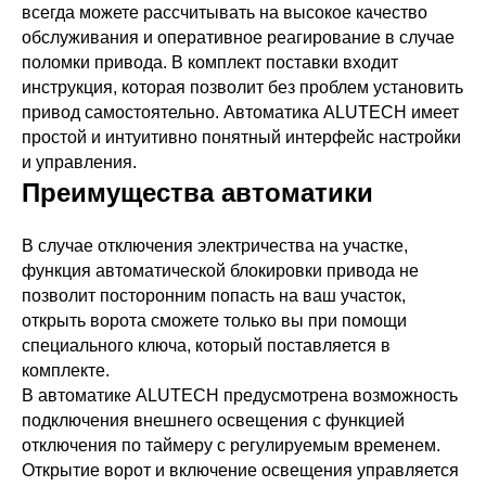
10%; 50
всегда можете рассчитывать на высокое качество
обслуживания и оперативное реагирование в случае
поломки привода. В комплект поставки входит
зависит от
25
инструкция, которая позволит без проблем установить
комплектации
привод самостоятельно. Автоматика ALUTECH имеет
простой и интуитивно понятный интерфейс настройки
и управления.
Преимущества автоматики
IP54
по запросу
В случае отключения электричества на участке,
–30 …+65
функция автоматической блокировки привода не
позволит посторонним попасть на ваш участок,
открыть ворота сможете только вы при помощи
специального ключа, который поставляется в
комплекте.
В автоматике ALUTECH предусмотрена возможность
подключения внешнего освещения с функцией
отключения по таймеру с регулируемым временем.
Открытие ворот и включение освещения управляется