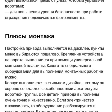
комплектации
будет включаться прямо с пульта, который управляет
воротами;
— для повышения уровня безопасности при работе
25
ограждения подключаются фотоэлементы.
по запросу
Плюсы монтажа
19 зубьев
Настройка привода выполняется на дисплее, пункты
меню выбираются пошагово. Крепление устройства
IP44
на ворота выполняется при помощи универсальной
монтажной пластины. Какого-то специального
оборудования для выполнения монтажных работ не
I
нужно.
Корпус выполняется в стильном дизайне, поэтому он
хорошо сочетается с особенностями архитектуры
–30 …+65
воротной группы. Все детали привода выполнены
очень точно и качественно. Если электричество
отключилось, то оборудование разблокируется в
ручном режиме. К ответственным деталям внутри