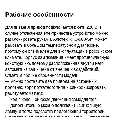
ия
12
Рабочие особенности
Для питания привод подключается к сети 220 В, в
1 750 ₽
250
случае отключения электричества устройство можно
разблокировать руками. Алютех RTO-500-Sm может
работать в большом температурном диапазоне,
поэтому он оптимален для эксплуатации в российском
7 500 ₽
230
климате. Корпус из алюминия имеет противоударную
конструкцию, поэтому расположенная внутри него
автоматика защищена от внешних воздействий.
4
Отметим прочие особенности модели:
3 000 ₽
— можно поставить два привода на встречных
полотнах ворот откатного типа и синхронизировать
работу автоматики;
— ход в конечной фазе движения замедляется;
— дополнительно можно подключить сигнальную
230 ±
зависит от
лампу, и тогда подсветка прилегающей территории
10%; 50