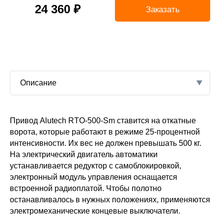
24 360 ₽
Заказать
Описание
ей компании — и
Привод Alutech RTO-500-Sm ставится на откатные
500
люч». Опытные
ворота, которые работают в режиме 25-процентной
й модели с
интенсивности. Их вес не должен превышать 500 кг.
т
20
тройства и
На электрический двигатель автоматики
Автоматика для
устанавливается редуктор с самоблокировкой,
твующие системы
электронный модуль управления оснащается
нализацию. Мы
встроенной радиоплатой. Чтобы полотно
новки и
останавливалось в нужных положениях, применяются
500
ную работу
электромеханические концевые выключатели.