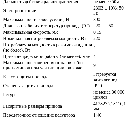
Дальность действия радиоуправления
не менее 50м
230B ± 10%; 50
Электропитание
Гц
Максимальное тяговое усилие, Н
800
Диапазон рабочих температур привода (°С)
–20 …+50
Максимальная скорость, м/с
0,15
Номинальная потребляемая мощность, Вт
220
Потребляемая мощность в режиме ожидания
4
(не более), Вт
Время непрерывной работы (не менее), мин
4
Максимальное количество циклов работы
9
при номинальном усилии, циклов в час
I (требуется
Класс защиты привода
заземление)
Степень защиты привода
IP20
не менее 30 000
Ресурс
циклов
417×235,1×116,1
Габаритные размеры привода
мм
Передаточное отношение редуктора
1:46