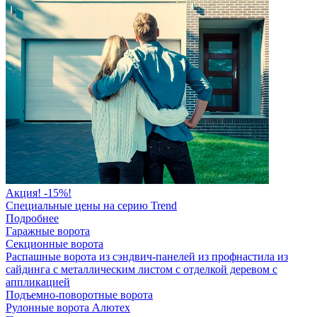
Акция! -15%!
Специальные цены на серию Trend
Подробнее
Гаражные ворота
Секционные ворота
Распашные ворота
из сэндвич-панелей
из профнастила
из
сайдинга
с металлическим листом
с отделкой деревом
с
аппликацией
Подъемно-поворотные ворота
Рулонные ворота
Алютех