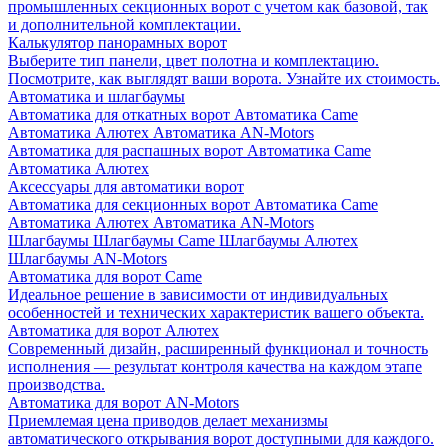
промышленных секционных ворот с учетом как базовой, так
и дополнительной комплектации.
Калькулятор панорамных ворот
Выберите тип панели, цвет полотна и комплектацию.
Посмотрите, как выглядят ваши ворота. Узнайте их стоимость.
Автоматика и шлагбаумы
Автоматика для откатных ворот
Автоматика Came
Автоматика Алютех
Автоматика AN-Motors
Автоматика для распашных ворот
Автоматика Came
Автоматика Алютех
Аксессуары для автоматики ворот
Автоматика для секционных ворот
Автоматика Came
Автоматика Алютех
Автоматика AN-Motors
Шлагбаумы
Шлагбаумы Came
Шлагбаумы Алютех
Шлагбаумы AN-Motors
Автоматика для ворот Came
Идеальное решение в зависимости от индивидуальных
особенностей и технических характеристик вашего объекта.
Автоматика для ворот Алютех
Современный дизайн, расширенный функционал и точность
исполнения — результат контроля качества на каждом этапе
производства.
Автоматика для ворот AN-Motors
Приемлемая цена приводов делает механизмы
автоматического открывания ворот доступными для каждого.