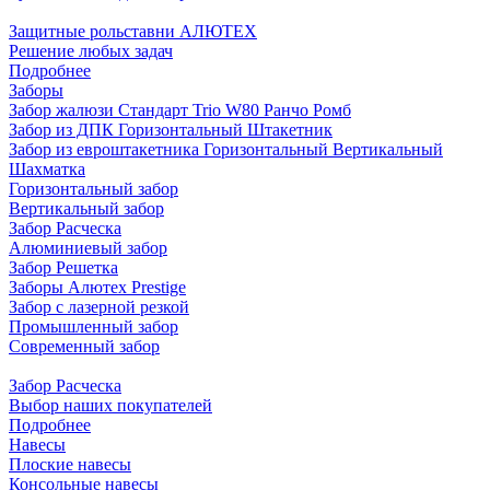
Защитные рольставни АЛЮТЕХ
Решение любых задач
Подробнее
Заборы
Забор жалюзи
Стандарт
Trio
W80
Ранчо
Ромб
Забор из ДПК
Горизонтальный
Штакетник
Забор из евроштакетника
Горизонтальный
Вертикальный
Шахматка
Горизонтальный забор
Вертикальный забор
Забор Расческа
Алюминиевый забор
Забор Решетка
Заборы Алютех Prestige
Забор с лазерной резкой
Промышленный забор
Современный забор
Забор Расческа
Выбор наших покупателей
Подробнее
Навесы
Плоские навесы
Консольные навесы