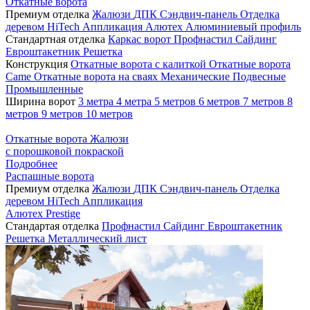
Откатные ворота
Премиум отделка
Жалюзи
ДПК
Сэндвич-панель
Отделка
деревом
HiTech
Аппликация
Алютех
Алюминиевый профиль
Стандартная отделка
Каркас ворот
Профнастил
Сайдинг
Евроштакетник
Решетка
Конструкция
Откатные ворота с калиткой
Откатные ворота
Came
Откатные ворота на сваях
Механические
Подвесные
Промышленные
Ширина ворот
3 метра
4 метра
5 метров
6 метров
7 метров
8
метров
9 метров
10 метров
Откатные ворота Жалюзи
с порошковой покраской
Подробнее
Распашные ворота
Премиум отделка
Жалюзи
ДПК
Сэндвич-панель
Отделка
деревом
HiTech
Аппликация
Алютех Prestige
Стандартая отделка
Профнастил
Сайдинг
Евроштакетник
Решетка
Металлический лист