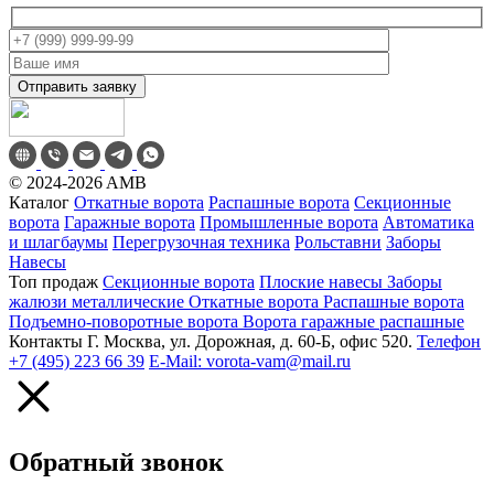
©
2024-2026
AMB
Каталог
Откатные ворота
Распашные ворота
Секционные
ворота
Гаражные ворота
Промышленные ворота
Автоматика
и шлагбаумы
Перегрузочная техника
Рольставни
Заборы
Навесы
Топ продаж
Секционные ворота
Плоские навесы
Заборы
жалюзи металлические
Откатные ворота
Распашные ворота
Подъемно-поворотные ворота
Ворота гаражные распашные
Контакты
Г. Москва, ул. Дорожная, д. 60-Б, офис 520.
Телефон
+7 (495) 223 66 39
E-Mail: vorota-vam@mail.ru
Обратный звонок