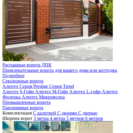
Распашные ворота ДПК
Привлекательные ворота для вашего дома или коттеджа
Подробнее
Секционные ворота
Алютех
Серия Prestige
Серия Trend
Алютех S-Гофр
Алютех M-Гофр
Алютех L-гофр
Алютех
Филенка
Алютех Микроволна
Промышленные ворота
Панорамные ворота
Комплектация
С калиткой
С окнами
C дверью
Ширина ворот
3 метра
4 метра
5 метров
6 метров