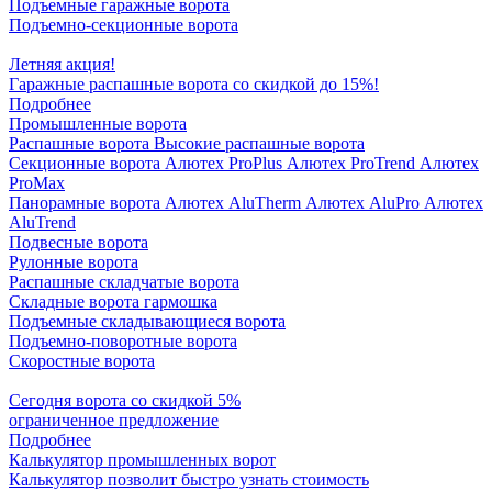
Подъемные гаражные ворота
Подъемно-секционные ворота
Летняя акция!
Гаражные распашные ворота со скидкой до 15%!
Подробнее
Промышленные ворота
Распашные ворота
Высокие распашные ворота
Секционные ворота
Алютех ProPlus
Алютех ProTrend
Алютех
ProMax
Панорамные ворота
Алютех AluTherm
Алютех AluPro
Алютех
AluTrend
Подвесные ворота
Рулонные ворота
Распашные складчатые ворота
Складные ворота гармошка
Подъемные складывающиеся ворота
Подъемно-поворотные ворота
Скоростные ворота
Сегодня ворота со скидкой 5%
ограниченное предложение
Подробнее
Калькулятор промышленных ворот
Калькулятор позволит быстро узнать стоимость