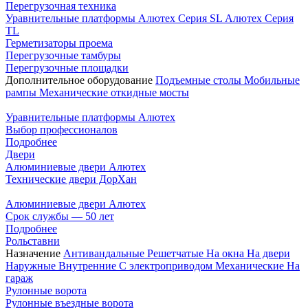
Перегрузочная техника
Уравнительные платформы
Алютех Серия SL
Алютех Серия
TL
Герметизаторы проема
Перегрузочные тамбуры
Перегрузочные площадки
Дополнительное оборудование
Подъемные столы
Мобильные
рампы
Механические откидные мосты
Уравнительные платформы Алютех
Выбор профессионалов
Подробнее
Двери
Алюминиевые двери Алютех
Технические двери ДорХан
Алюминиевые двери Алютех
Срок службы — 50 лет
Подробнее
Рольставни
Назначение
Антивандальные
Решетчатые
На окна
На двери
Наружные
Внутренние
С электроприводом
Механические
На
гараж
Рулонные ворота
Рулонные въездные ворота