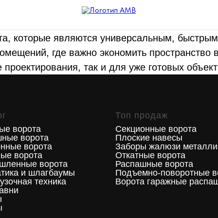
а, которые являются универсальным, быстрым
омещений, где важно экономить пространство
е проектирования, так и для уже готовых объек
ог
Топ продаж
ые ворота
Секционные ворота
шные ворота
Плоские навесы
нные ворота
Заборы жалюзи металли
ые ворота
Откатные ворота
шленные ворота
Распашные ворота
тика и шлагбаумы
Подъемно-поворотные в
узочная техника
Ворота гаражные распа
авни
ы
ы