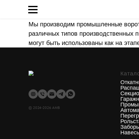
Мы производим промышленные ворот
различных типов производственных п
могут быть использованы как на этап
Катал
Откатн
Распа
Секцио
Гаражн
Промы
©
2024-2026
AMB
Автома
Перегр
Рольст
Забор
Навес