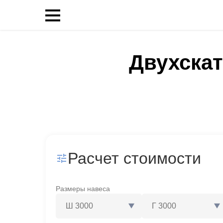
Двухскат
Расчет стоимости
Размеры навеса
Ш
3000
Г
3000