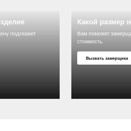
изделие
Какой размер 
цену подскажет
Вам поможет замерщик
стоимость.
Вызвать замерщика