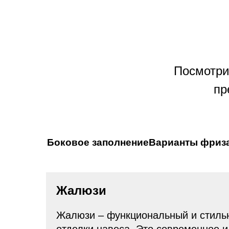
Посмотри
пр
Боковое заполнение
Варианты фриз
ус
ки
Жалюзи
ся с использованием бруса или
и опционно могут входить
Жалюзи – функциональный и стиль