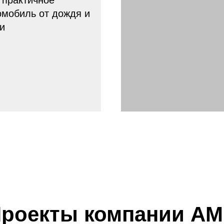
 практичное
омобиль от дождя и
 и
роекты компании А