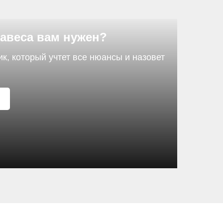
навеса вам нужен?
, который учтет все нюансы и назовет