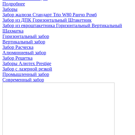
Подробнее
Заборы
Забор жалюзи
Стандарт
Trio
W80
Ранчо
Ромб
Забор из ДПК
Горизонтальный
Штакетник
Забор из евроштакетника
Горизонтальный
Вертикальный
Шахматка
Горизонтальный забор
Вертикальный забор
Забор Расческа
Алюминиевый забор
Забор Решетка
Заборы Алютех Prestige
Забор с лазерной резкой
Промышленный забор
Современный забор