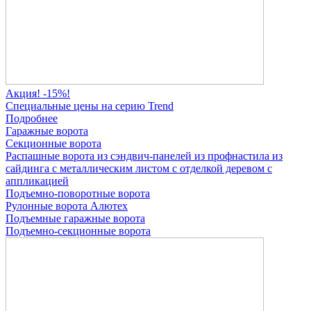
Акция! -15%!
Специальные цены на серию Trend
Подробнее
Гаражные ворота
Секционные ворота
Распашные ворота
из сэндвич-панелей
из профнастила
из
сайдинга
с металлическим листом
с отделкой деревом
с
аппликацией
Подъемно-поворотные ворота
Рулонные ворота
Алютех
Подъемные гаражные ворота
Подъемно-секционные ворота