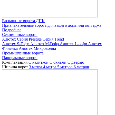
Распашные ворота ДПК
Привлекательные ворота для вашего дома или коттеджа
Подробнее
Секционные ворота
Алютех
Серия Prestige
Серия Trend
Алютех S-Гофр
Алютех M-Гофр
Алютех L-гофр
Алютех
Филенка
Алютех Микроволна
Промышленные ворота
Панорамные ворота
Комплектация
С калиткой
С окнами
C дверью
Ширина ворот
3 метра
4 метра
5 метров
6 метров