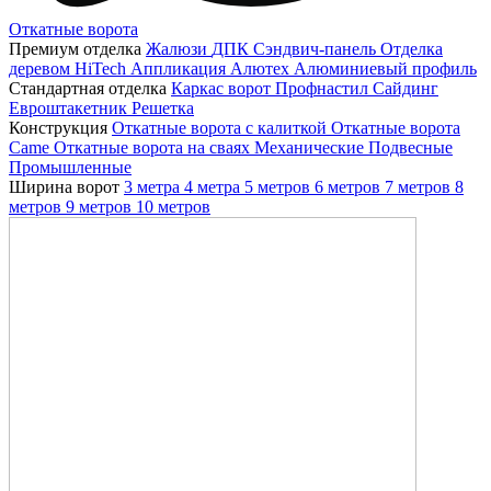
Откатные ворота
Премиум отделка
Жалюзи
ДПК
Сэндвич-панель
Отделка
деревом
HiTech
Аппликация
Алютех
Алюминиевый профиль
Стандартная отделка
Каркас ворот
Профнастил
Сайдинг
Евроштакетник
Решетка
Конструкция
Откатные ворота с калиткой
Откатные ворота
Came
Откатные ворота на сваях
Механические
Подвесные
Промышленные
Ширина ворот
3 метра
4 метра
5 метров
6 метров
7 метров
8
метров
9 метров
10 метров