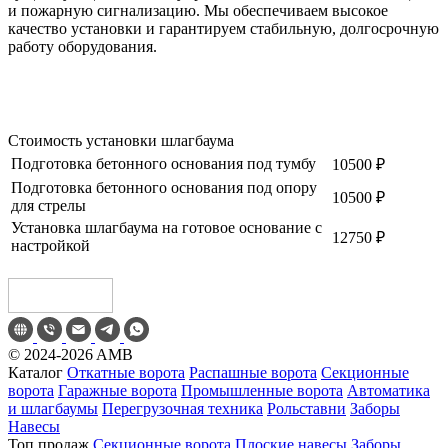
и пожарную сигнализацию. Мы обеспечиваем высокое
качество установки и гарантируем стабильную, долгосрочную
работу оборудования.
Стоимость установки шлагбаума
Подготовка бетонного основания под тумбу
10500 ₽
Подготовка бетонного основания под опору
10500 ₽
для стрелы
Установка шлагбаума на готовое основание с
12750 ₽
настройкой
©
2024-2026
AMB
Каталог
Откатные ворота
Распашные ворота
Секционные
ворота
Гаражные ворота
Промышленные ворота
Автоматика
и шлагбаумы
Перегрузочная техника
Рольставни
Заборы
Навесы
Топ продаж
Секционные ворота
Плоские навесы
Заборы