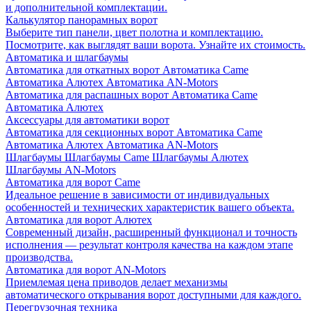
и дополнительной комплектации.
Калькулятор панорамных ворот
Выберите тип панели, цвет полотна и комплектацию.
Посмотрите, как выглядят ваши ворота. Узнайте их стоимость.
Автоматика и шлагбаумы
Автоматика для откатных ворот
Автоматика Came
Автоматика Алютех
Автоматика AN-Motors
Автоматика для распашных ворот
Автоматика Came
Автоматика Алютех
Аксессуары для автоматики ворот
Автоматика для секционных ворот
Автоматика Came
Автоматика Алютех
Автоматика AN-Motors
Шлагбаумы
Шлагбаумы Came
Шлагбаумы Алютех
Шлагбаумы AN-Motors
Автоматика для ворот Came
Идеальное решение в зависимости от индивидуальных
особенностей и технических характеристик вашего объекта.
Автоматика для ворот Алютех
Современный дизайн, расширенный функционал и точность
исполнения — результат контроля качества на каждом этапе
производства.
Автоматика для ворот AN-Motors
Приемлемая цена приводов делает механизмы
автоматического открывания ворот доступными для каждого.
Перегрузочная техника