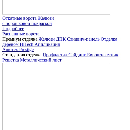
Откатные ворота Жалюзи
с порошковой покраской
Подробнее
Распашные ворота
Премиум отделка
Жалюзи
ДПК
Сэндвич-панель
Отделка
деревом
HiTech
Аппликация
Алютех Prestige
Стандартая отделка
Профнастил
Сайдинг
Евроштакетник
Решетка
Металлический лист