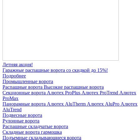
Летняя акция!
Гаражные распашные ворота со скидкой до 15%!
Подробнее
Промышленные ворота
Распашные ворота
Высокие распашные ворота
Секционные ворота
Алютех ProPlus
Алютех ProTrend
Алютех
ProMax
Панорамные ворота
Алютех AluTherm
Алютех AluPro
Алютех
AluTrend
Подвесные ворота
Рулонные ворота
Распашные складчатые ворота
Складные ворота гармошка
Подъемные складывающиеся ворота