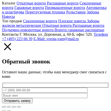
Каталог
Откатные ворота
Распашные ворота
Секционные
ворота
Гаражные ворота
Промышленные ворота
Автоматика
и шлагбаумы
Перегрузочная техника
Рольставни
Заборы
Навесы
Топ продаж
Секционные ворота
Плоские навесы
Заборы
жалюзи металлические
Откатные ворота
Распашные ворота
Подъемно-поворотные ворота
Ворота гаражные распашные
Контакты
Г. Москва, ул. Дорожная, д. 60-Б, офис 520.
Телефон
+7 (495) 223 66 39
E-Mail: vorota-vam@mail.ru
Обратный звонок
Оставьте ваши данные, чтобы наш менеджер смог связаться с
вами