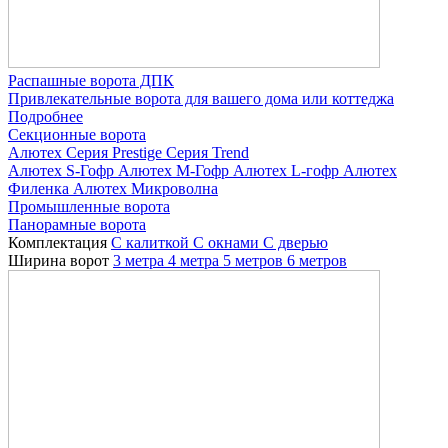
Распашные ворота ДПК
Привлекательные ворота для вашего дома или коттеджа
Подробнее
Секционные ворота
Алютех
Серия Prestige
Серия Trend
Алютех S-Гофр
Алютех M-Гофр
Алютех L-гофр
Алютех
Филенка
Алютех Микроволна
Промышленные ворота
Панорамные ворота
Комплектация
С калиткой
С окнами
C дверью
Ширина ворот
3 метра
4 метра
5 метров
6 метров