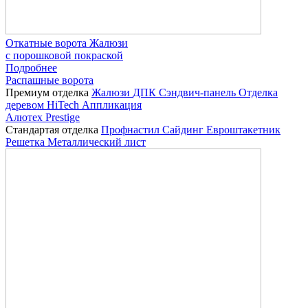
Откатные ворота Жалюзи
с порошковой покраской
Подробнее
Распашные ворота
Премиум отделка
Жалюзи
ДПК
Сэндвич-панель
Отделка
деревом
HiTech
Аппликация
Алютех Prestige
Стандартая отделка
Профнастил
Сайдинг
Евроштакетник
Решетка
Металлический лист