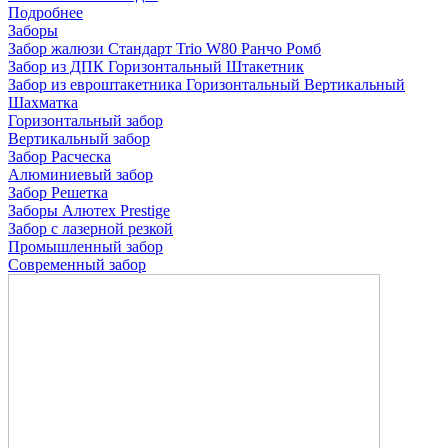
Подробнее
Заборы
Забор жалюзи
Стандарт
Trio
W80
Ранчо
Ромб
Забор из ДПК
Горизонтальный
Штакетник
Забор из евроштакетника
Горизонтальный
Вертикальный
Шахматка
Горизонтальный забор
Вертикальный забор
Забор Расческа
Алюминиевый забор
Забор Решетка
Заборы Алютех Prestige
Забор с лазерной резкой
Промышленный забор
Современный забор