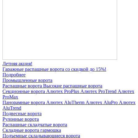
Летняя акция!
Гаражные распашные ворота со скидкой до 15%!
Подробнее
Промышленные ворота
Распашные ворота
Высокие распашные ворота
Секционные ворота
Алютех ProPlus
Алютех ProTrend
Алютех
ProMax
Панорамные ворота
Алютех AluTherm
Алютех AluPro
Алютех
AluTrend
Подвесные ворота
Рулонные ворота
Распашные складчатые ворота
Складные ворота гармошка
Подъемные складывающиеся ворота