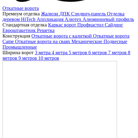
Откатные ворота
Премиум отделка
Жалюзи
ДПК
Сэндвич-панель
Отделка
деревом
HiTech
Аппликация
Алютех
Алюминиевый профиль
Стандартная отделка
Каркас ворот
Профнастил
Сайдинг
Евроштакетник
Решетка
Конструкция
Откатные ворота с калиткой
Откатные ворота
Came
Откатные ворота на сваях
Механические
Подвесные
Промышленные
Ширина ворот
3 метра
4 метра
5 метров
6 метров
7 метров
8
метров
9 метров
10 метров