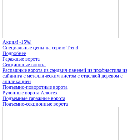
Акция! -15%!
Специальные цены на серию Trend
Подробнее
Гаражные ворота
Секционные ворота
Распашные ворота
из сэндвич-панелей
из профнастила
из
сайдинга
с металлическим листом
с отделкой деревом
с
аппликацией
Подъемно-поворотные ворота
Рулонные ворота
Алютех
Подъемные гаражные ворота
Подъемно-секционные ворота