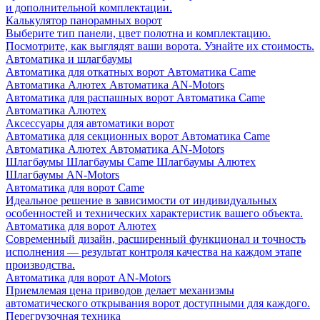
и дополнительной комплектации.
Калькулятор панорамных ворот
Выберите тип панели, цвет полотна и комплектацию.
Посмотрите, как выглядят ваши ворота. Узнайте их стоимость.
Автоматика и шлагбаумы
Автоматика для откатных ворот
Автоматика Came
Автоматика Алютех
Автоматика AN-Motors
Автоматика для распашных ворот
Автоматика Came
Автоматика Алютех
Аксессуары для автоматики ворот
Автоматика для секционных ворот
Автоматика Came
Автоматика Алютех
Автоматика AN-Motors
Шлагбаумы
Шлагбаумы Came
Шлагбаумы Алютех
Шлагбаумы AN-Motors
Автоматика для ворот Came
Идеальное решение в зависимости от индивидуальных
особенностей и технических характеристик вашего объекта.
Автоматика для ворот Алютех
Современный дизайн, расширенный функционал и точность
исполнения — результат контроля качества на каждом этапе
производства.
Автоматика для ворот AN-Motors
Приемлемая цена приводов делает механизмы
автоматического открывания ворот доступными для каждого.
Перегрузочная техника