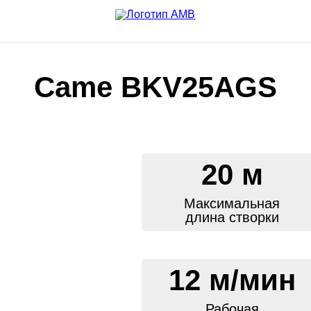
Came BKV25AGS
20 м
Максимальная
длина створки
12 м/мин
Рабочая