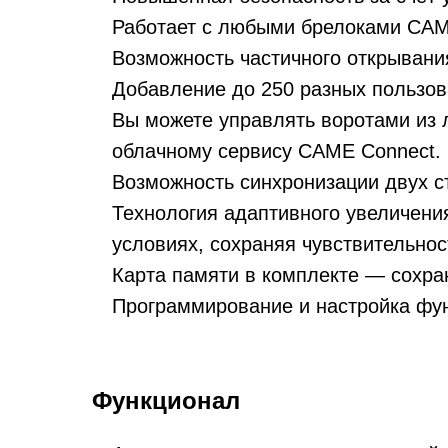
Работает с любыми брелоками CAM
ования (%)
Возможность частичного открывания
Добавление до 250 разных пользов
и на сварку (за 1 м)
н)
Вы можете управлять воротами из л
облачному сервису CAME Connect.
ых ворот и основания на сварку
ератур (°C)
Возможность синхронизации двух с
Технология адаптивного увеличени
ка блока управления автоматики для откатных воро
условиях, сохраняя чувствительнос
игателя (В)
Карта памяти в комплекте — сохра
Программирование и настройка фу
 дополнительных аксессуаров автоматики
робление и другие дополнительные работы
Функционал