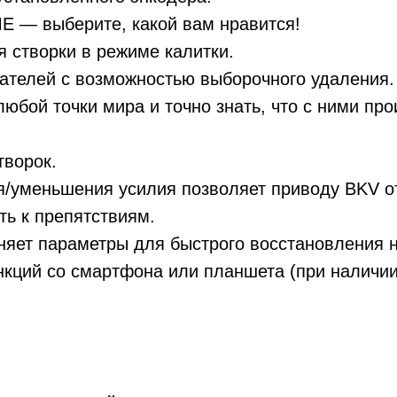
E — выберите, какой вам нравится!
100
 створки в режиме калитки.
ателей с возможностью выборочного удаления.
1 750 ₽
12
юбой точки мира и точно знать, что с ними пр
7 500 ₽
от –20 до +55
творок.
я/уменьшения усилия позволяет приводу BKV о
т
3 000 ₽
ть к препятствиям.
36
няет параметры для быстрого восстановления н
нкций со смартфона или планшета (при налич
зависит от комплектации
по запросу